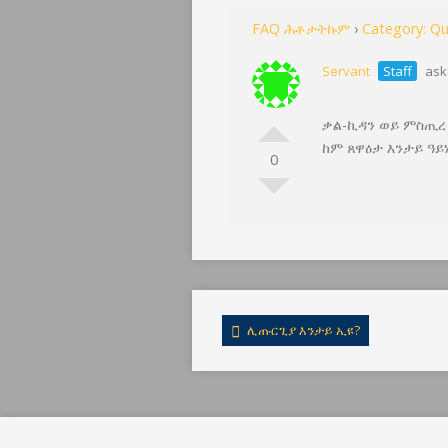
FAQ ሕቶታትኩም
›
Category: Qu
Servant
Staff
ask
ቃል-ኪዳን ወይ ምስጢረ 
ከም ጸዋዕታ እንታይ ዓይ
0
ሊጡርጊያ እንታይ ኢዩ?