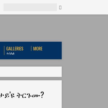
Search
GALLERIES
MORE
ኣሳእል
ታይ’ዩ ትርጉሙ?