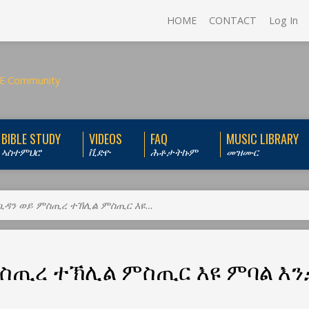
HOME
CONTACT
Log In
BIBLE STUDY
VIDEOS
FAQ
MUSIC LIBRARY
ኣስተምህሮ
ቪድዮ
ሕቶታትኩም
መዝሙር
ኪዳን ወይ ምስጢረ ተኽሊል ምስጢር እዩ…
ምስጢረ ተኽሊል ምስጢር እዩ ምባል እን