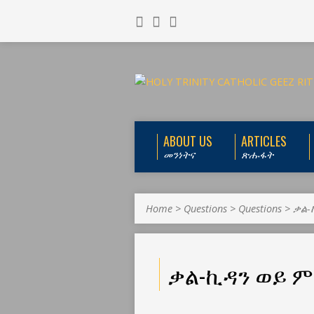
ABOUT US
ARTICLES
መንነትና
ጽሑፋት
Home
>
Questions
>
Questions
>
ቃል-
ቃል-ኪዳን ወይ 