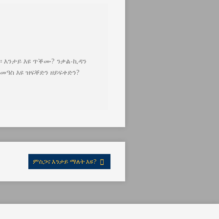
። እንታይ እዩ ጥቕሙ? ንቃል-ኪዳን
መዓስ እዩ ዝፍቐድን ዘይፍቀድን?
ምስጋና እንታይ ማለት እዩ?