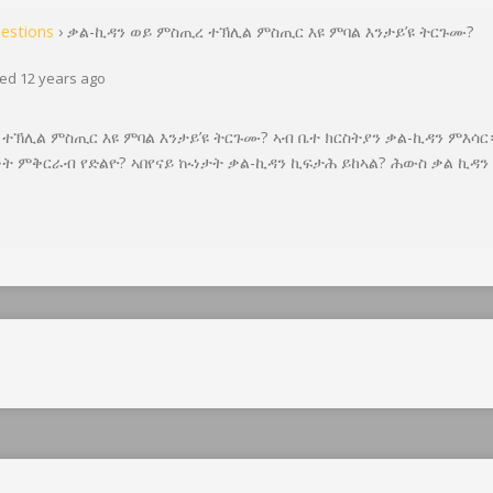
estions
›
ቃል-ኪዳን ወይ ምስጢረ ተኽሊል ምስጢር እዩ ምባል እንታይ’ዩ ትርጉሙ?
ed 12 years ago
ተኽሊል ምስጢር እዩ ምባል እንታይ’ዩ ትርጉሙ? ኣብ ቤተ ክርስትያን ቃል-ኪዳን ምእሳር
ነት ምቅርራብ የድልዮ? ኣበየናይ ኲነታት ቃል-ኪዳን ኪፍታሕ ይከኣል? ሕውስ ቃል ኪዳን 