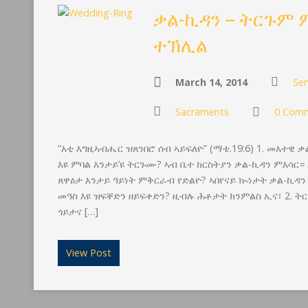
ቃል-ኪዳን – ትርጉም
ተኽሊል
March 14, 2014
Ser
Sacraments
0 Com
“እቲ እግዚኣብሔር ዝጸንበሮ ሰብ ኣይፍለዮ” (ማቴ.19:6) 1. መእተዊ
እዩ ምባል እንታይ’ዩ ትርጉሙ? ኣብ ቤተ ክርስትያን ቃል-ኪዳን ምእሳር።
ጸዋዕታ እንታይ ዓይነት ምቅርራብ የድልዮ? ኣበየናይ ኲነታት ቃል-ኪዳን
መዓስ እዩ ዝፍቐድን ዘይፍቀድን? ዚብሉ ሕቶታት ክንምልስ ኢና፣ 2. 
ጎይታና […]
View Post