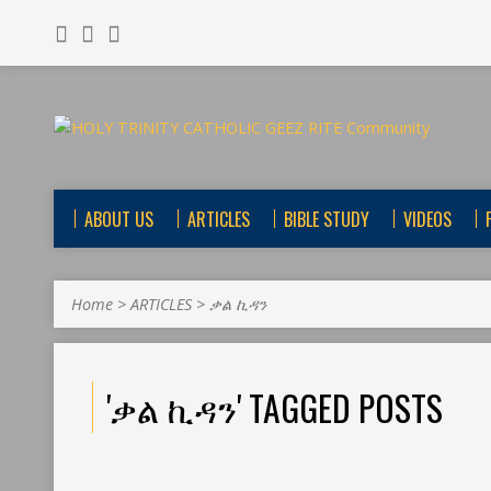
ABOUT US
ARTICLES
BIBLE STUDY
VIDEOS
Home
>
ARTICLES
>
ቃል ኪዳን
'ቃል ኪዳን' TAGGED POSTS