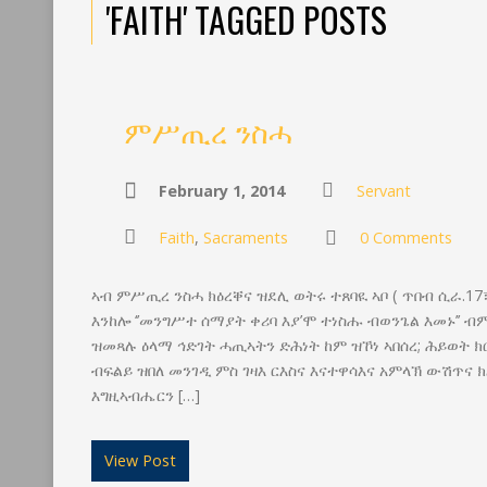
'FAITH' TAGGED POSTS
ምሥጢረ ንስሓ
February 1, 2014
Servant
Faith
,
Sacraments
0 Comments
ኣብ ምሥጢረ ንስሓ ክዕረቐና ዝደሊ ወትሩ ተጸባዪ ኣቦ ( ጥበብ ሲራ.17
እንከሎ ‘’መንግሥተ ሰማያት ቀሪባ እያ’ሞ ተነስሑ ብወንጌል እመኑ’’ ብ
ዝመጻሉ ዕላማ ኅድገት ሓጢኣትን ድሕነት ከም ዝኾነ ኣበሰረ; ሕይወት 
ብፍልይ ዝበለ መንገዲ ምስ ገዛእ ርእስና እናተዋሳእና አምላኽ ውሽጥና 
እግዚኣብሔርን […]
View Post