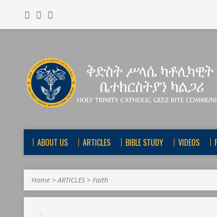
ABOUT US
ARTICLES
BIBLE STUDY
VIDEOS
Home
>
ARTICLES
>
Faith