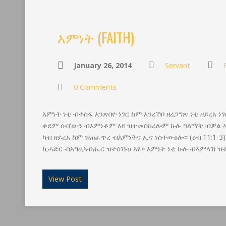
እምነት (FAITH)
January 26, 2014
Servant
0 Comments
እምነት ነቲ ብተስፋ እንጽበዮ ነገር ከም እንረኾቦ ዘረጋግጽ ነቲ ዘይረአ ነገ
ቀደም ሰብ’ውን ብእምነቶም እዩ ዝተመስከረሎም ኩሉ ዓለማት ብቓል 
ካብ ዘይረአ ከም ዝጠፈጥረ ብእምነትና ኢና ነስተውዕሎ። (ዕብ.11:1-3
ኪሓድር ብእግዚኣብሔር ዝተሰኹዐ እዩ። እምነት ነቲ ኩሉ ብኣምላኽ ዝተ
View Post